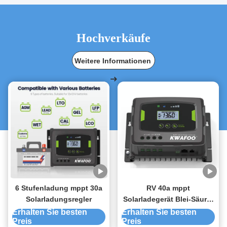
Hochverkäufe
Weitere Informationen
6 Stufenladung mppt 30a
RV 40a mppt
Solarladungsregler
Solarladegerät Blei-Säure-
Lithium-Batterieladegerät
Erhalten Sie besten
Erhalten Sie besten
Preis
Preis