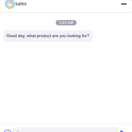
sales
8:30-18:00
Unsere Adresse
1:15 AM
Adresse des Unternehmens
Good day, what product are you looking for?
Zimmer 709, Block 2 von Anbo.
Fabrikanschrift
Zimmer 709, Block 2 von Anbo.
Tel.
+86-755-89378575
Gute Qualität Chinas PWM-Solargebührenprüfer Lieferant.
Copyright-© -2026 Shenzhen Melin Sunergy Co., Ltd. . Alle
Rechte vorbehalten.