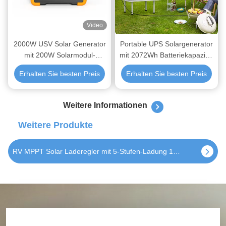
Video
2000W USV Solar Generator
Portable UPS Solargenerator
mit 200W Solarmodul-
mit 2072Wh Batteriekapazität
Eingang und MPPT Solar
MPPT Ladecontroller und
Erhalten Sie besten Preis
Erhalten Sie besten Preis
Laderegler
wetterdichtem Design
Weitere Informationen
Weitere Produkte
Smart RV MPPT Solar Charge Controller mit 5-stufiger Ladung 99,5% Nachverfolgungswirksamkeit für AGM/GEL/WET Batterien