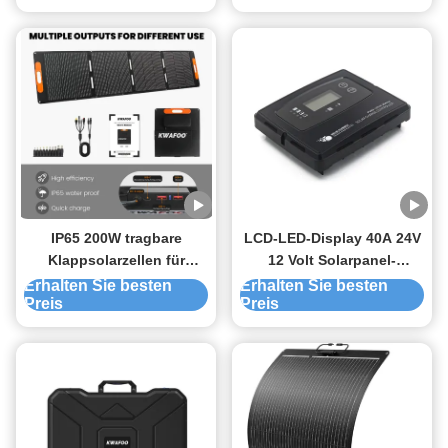
IP65 200W tragbare
LCD-LED-Display 40A 24V
Klappsolarzellen für
12 Volt Solarpanel-
Wohnmobile 12V-Batterie
Ladegerät für Agm-
Erhalten Sie besten
Erhalten Sie besten
Preis
Preis
Batterie