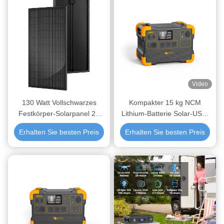
Video
130 Watt Vollschwarzes
Kompakter 15 kg NCM
Festkörper-Solarpanel 20
Lithium-Batterie Solar-USV-
Volt Premium-Monokristalline
Generator mit 1000 Zyklen
Erhalten Sie besten Preis
Erhalten Sie besten Preis
Solarpaneele für Wohnmobil
und 12 Monaten Garantie
Camper Marine Home Dach