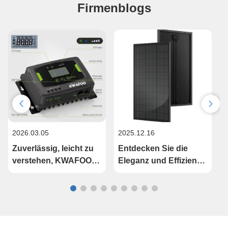
Firmenblogs
2026.03.05
2025.12.16
2
Zuverlässig, leicht zu
Entdecken Sie die
Z
verstehen, KWAFOO
Eleganz und Effizienz
S
20A 12V 24V RV
schwarzer Solarzellen
I
Marine MPPT Solar
Charge Controller
K