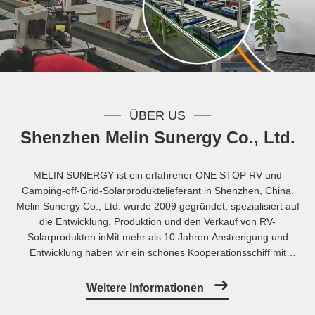
ÜBER US
Shenzhen Melin Sunergy Co., Ltd.
MELIN SUNERGY ist ein erfahrener ONE STOP RV und
Camping-off-Grid-Solarproduktelieferant in Shenzhen, China.
Melin Sunergy Co., Ltd. wurde 2009 gegründet, spezialisiert auf
die Entwicklung, Produktion und den Verkauf von RV-
Solarprodukten inMit mehr als 10 Jahren Anstrengung und
Entwicklung haben wir ein schönes Kooperationsschiff mit
unserem Kunden aus:Nordamerika, Australien, Europa und
Asien.Mit der Mission, "Kunden qualitativ hochwertige grüne
Weitere Informationen
Produkte zu liefern", erinnert sich Melin ...