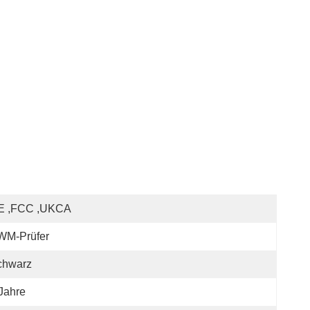
E ,FCC ,UKCA
WM-Prüfer
chwarz
Jahre