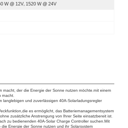
60 W @ 12V, 1520 W @ 24V
eden macht, der die Energie der Sonne nutzen möchte.mit einem
n macht.
nem langlebigen und zuverlässigen 40A-Solarladungsregler
-Weckfunktion,die es ermöglicht, das Batteriemanagementsystem
ohne zusätzliche Anstrengung von Ihrer Seite einsatzbereit ist.
infach zu bedienenden 40A-Solar Charge Controller suchen.Mit
die die Energie der Sonne nutzen und ihr Solarsystem