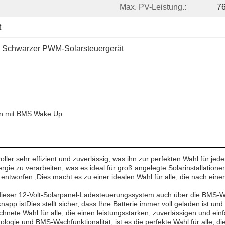
Max. PV-Leistung.:
7
t
 
Schwarzer PWM-Solarsteuergerät
en mit BMS Wake Up
ller sehr effizient und zuverlässig, was ihn zur perfekten Wahl für j
gie zu verarbeiten, was es ideal für groß angelegte Solarinstallatione
e entworfen.,Dies macht es zu einer idealen Wahl für alle, die nach ei
ügt dieser 12-Volt-Solarpanel-Ladesteuerungssystem auch über die BMS
pp istDies stellt sicher, dass Ihre Batterie immer voll geladen ist und 
ichnete Wahl für alle, die einen leistungsstarken, zuverlässigen und e
ologie und BMS-Wachfunktionalität, ist es die perfekte Wahl für alle, 