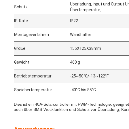
Überladung, Input und Output U
Schutz
Übertemperatur,
IP-Rate
IP22
Montageverfahren
Wandhalter
Größe
155X125X38mm
Gewicht
460 g
Betriebstemperatur
-25~50°C/-13~122°F
Speichertemperatur
-40°C bis 85°C
Dies ist ein 40A-Solarcontroller mit PWM-Technologie, geeigne
auch über BMS-Weckfunktion und Schutz vor Überladung, Kurz