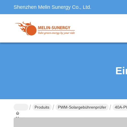
Shenzhen Melin Sunergy Co., Ltd.
Ei
Produits
PWM-Solargebührenprüfer
40A-P
Haus