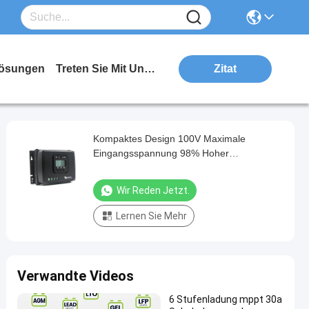
ösungen
Treten Sie Mit Uns In Verbindung
Zitat
Kompaktes Design 100V Maximale
Eingangsspannung 98% Hoher
Wirkungsgrad RV MPPT Solar Laderegler
Wir Reden Jetzt.
Lernen Sie Mehr
Verwandte Videos
6 Stufenladung mppt 30a