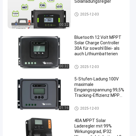
Solarladungsregler
Mppt-Solarladungsregler
2025-12-03
00:32
Bluetooth 12 Volt MPPT
Solar Charge Controller
30A für sowohl Blei- als
auch Lithiumbatterien
Mppt-Solarladungsregler
00:32
2025-12-03
5-Stufen-Ladung 100V
maximale
Eingangsspannung 99,5%
Tracking-Effizienz MPPT
Solar-Laderegler für
Wohnmobile
Mppt-Solarladungsregler
01:16
2025-12-03
40A MPPT Solar
Laderegler mit 99%
Wirkungsgrad, IP32