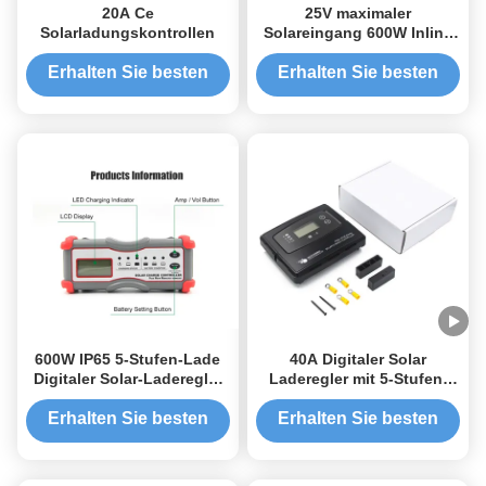
20A Ce
25V maximaler
Solarladungskontrollen
Solareingang 600W Inline
Digital PWM Solar
Laderegler mit LCD-
Erhalten Sie besten
Erhalten Sie besten
Anzeige
Preis
Preis
600W IP65 5-Stufen-Lade
40A Digitaler Solar
Digitaler Solar-Laderegler
Laderegler mit 5-Stufen-
PWM Solar System
Ladung, IP22-zertifiziert
Laderegler
und 760W @ 12V
Erhalten Sie besten
Erhalten Sie besten
Preis
Preis