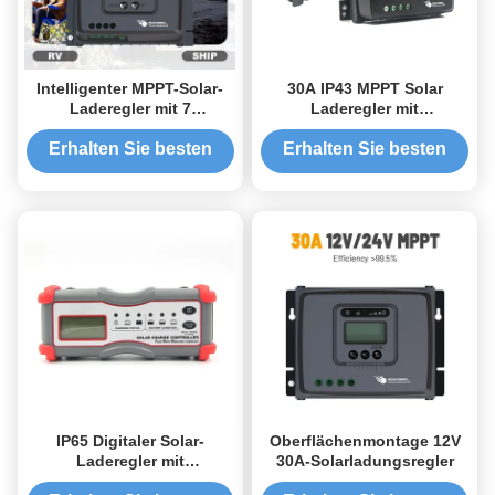
Intelligenter MPPT-Solar-
30A IP43 MPPT Solar
Laderegler mit 7
Laderegler mit
geeigneten Batterietypen,
Temperaturkompensation
hocheffizientem MPPT-
und optionalem RV-C-
Erhalten Sie besten
Erhalten Sie besten
Algorithmus und Echtzeit-
Anschluss für Lithium-
Preis
Preis
LCD + LED-Anzeige
Batterie
IP65 Digitaler Solar-
Oberflächenmontage 12V
Laderegler mit
30A-Solarladungsregler
Magnetbefestigung und