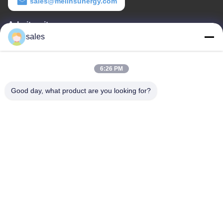
sales@melinsunergy.com
Arbeitszeit
sales
8:30-18:00
Unsere Adresse
6:26 PM
Adresse des Unternehmens
Good day, what product are you looking for?
Zimmer 709, Block 2 von Anbo.
Fabrikanschrift
Zimmer 709, Block 2 von Anbo.
Tel.
+86-755-89378575
Gute Qualität Chinas PWM-Solargebührenprüfer Lieferant.