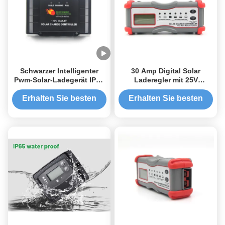
Schwarzer Intelligenter
30 Amp Digital Solar
Pwm-Solar-Ladegerät IP67
Laderegler mit 25V
8A 12V 24V Solar-
maximalem Solareingang
Ladegerät
und 600W maximalem
Erhalten Sie besten
Erhalten Sie besten
Solareingang für
Preis
Preis
AGM/GEL/WET/Calcium/LTO/L
Batterien