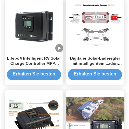
Lifepo4 Intelligent RV Solar
Digitaler Solar-Laderegler
Charge Controller MPPT
mit intelligentem Laden,
12v 30a 100V Eingang
Anderson-Anschluss und
Bluetooth
LCD-Anzeige für effizientes
Erhalten Sie besten
Erhalten Sie besten
Energiemanagement
Preis
Preis