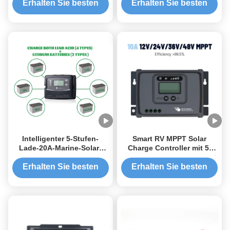
intelligentem Laden für
Erhalten Sie besten
Erhalten Sie besten
12V-Systeme
Preis
Preis
Intelligenter 5-Stufen-
Smart RV MPPT Solar
Lade-20A-Marine-Solar-
Charge Controller mit 5-
Laderegler mit 760W max.
stufiger Ladung 99,5%
PV-Leistung und BMS-
Nachverfolgungswirksamkeit
Erhalten Sie besten
Erhalten Sie besten
Aufweckfunktion
für AGM/GEL/WET
Preis
Preis
Batterien