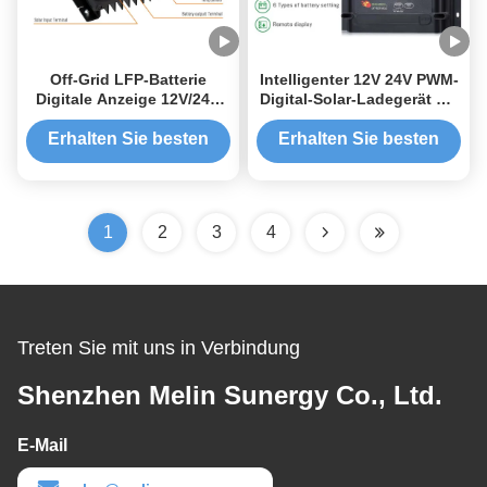
Off-Grid LFP-Batterie
Intelligenter 12V 24V PWM-
Digitale Anzeige 12V/24V
Digital-Solar-Ladegerät mit
MPPT RV Solar Charge
BMS Wake Up
Controller
Erhalten Sie besten
Erhalten Sie besten
Preis
Preis
1
2
3
4
Treten Sie mit uns in Verbindung
Shenzhen Melin Sunergy Co., Ltd.
E-Mail