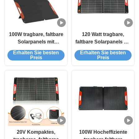
100W tragbare, faltbare
120 Watt tragbare,
Solarpanels mit
faltbare Solarpanels mit
DC5521-Anschluss und
22 % Wirkungsgrad und
Erhalten Sie besten
Erhalten Sie besten
22% Wirkungsgrad für
6A Ausgang für das
Preis
Preis
extreme Temperaturen
Aufladen von
von -40℃ bis 85℃
Solarbatterien im Freien
für Wohnmobile
20V Kompaktes,
100W Hocheffiziente