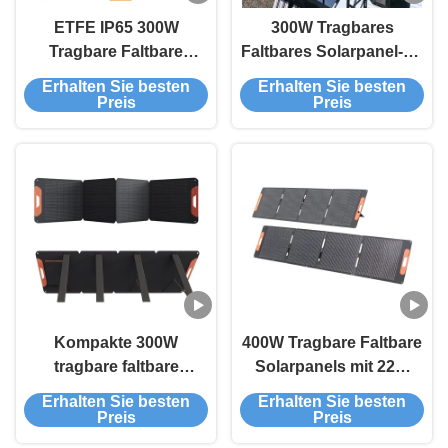
ETFE IP65 300W
300W Tragbares
Tragbare Faltbare
Faltbares Solarpanel-Kit
Solarpanels mit 4X75W
mit ETFE-
Erhalten Sie besten
Erhalten Sie besten
Ausgang und 22%
Frontabdeckung und
Preis
Preis
Wirkungsgrad für
kompakter 812 x 608
Wohnmobile und
mm Faltgröße
Camping
Kompakte 300W
400W Tragbare Faltbare
tragbare faltbare
Solarpanels mit 22%
Solarmodule mit 22%
Wirkungsgrad und IP65
Erhalten Sie besten
Erhalten Sie besten
Wirkungsgrad und 36V
Wasserdichtigkeit für
Preis
Preis
Ausgangsspannung
Wohnmobile