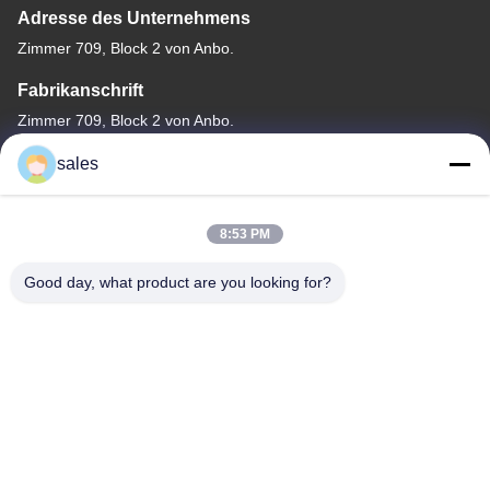
Adresse des Unternehmens
Zimmer 709, Block 2 von Anbo.
Fabrikanschrift
Zimmer 709, Block 2 von Anbo.
Tel.
sales
+86-755-89378575
8:53 PM
Good day, what product are you looking for?
Gute Qualität Chinas PWM-Solargebührenprüfer Lieferant.
Copyright-© -2026 Shenzhen Melin Sunergy Co., Ltd. . Alle
Rechte vorbehalten.
Privacy policy
|
Sitemap