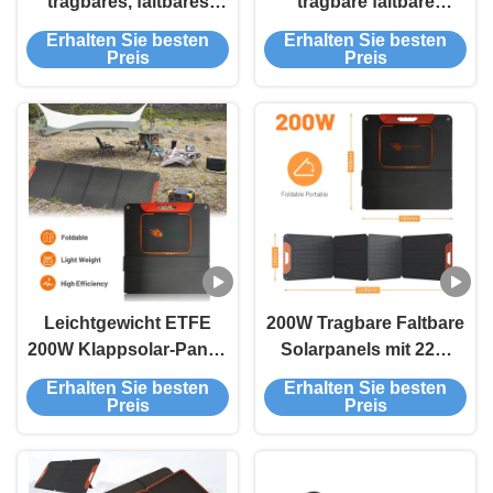
tragbares, faltbares
tragbare faltbare
Solarpanel mit USB-
Solarpanels mit
Erhalten Sie besten
Erhalten Sie besten
Anschluss für Camping
erneuerbarer Energie
Preis
Preis
im Freien
für Camping
Kompaktes Design
Leichtgewicht ETFE
200W Tragbare Faltbare
200W Klappsolar-Panel-
Solarpanels mit 22%
Kit IP65 Portable für
Wirkungsgrad
Erhalten Sie besten
Erhalten Sie besten
Outdoor-Abenteuer
Monokristallinem
Preis
Preis
Silizium und USB-
Anschluss