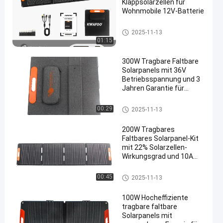
Klappsolarzellen für
Wohnmobile 12V-Batterie
Tragbare faltende Sonnenkolle
2025-11-13
ktoren
01:15
300W Tragbare Faltbare
Solarpanels mit 36V
Betriebsspannung und 3
Jahren Garantie für
Wohnmobile
Tragbare faltende Sonnenkolle
00:29
2025-11-13
ktoren
200W Tragbares
Faltbares Solarpanel-Kit
mit 22% Solarzellen-
Wirkungsgrad und 10A
Strom für mobiles Laden
im Freien
Tragbare faltende Sonnenkolle
00:45
2025-11-13
ktoren
100W Hocheffiziente
tragbare faltbare
Solarpanels mit